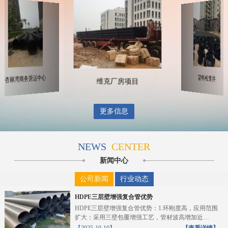
维克厂房项目
银鹭重工
杏林湾商务营运中心
更多信息
NEWS
CENTER
新闻中心
公司新闻
行业动态
HDPE三层壁增强复合管优势
HDPE三层壁增强复合管优势：1.环刚度高，应用范围
扩大：采用三壁包覆增强工艺，管材波高增加近
10%，截...
【2025-10-10】
【查看详情】